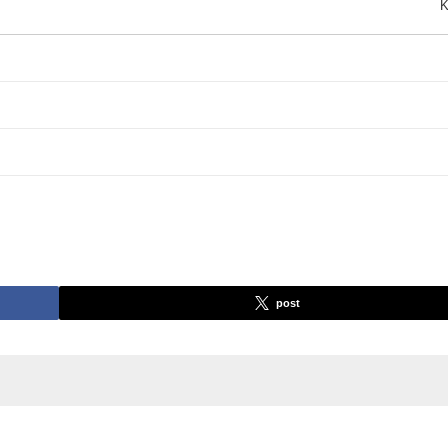
K
post