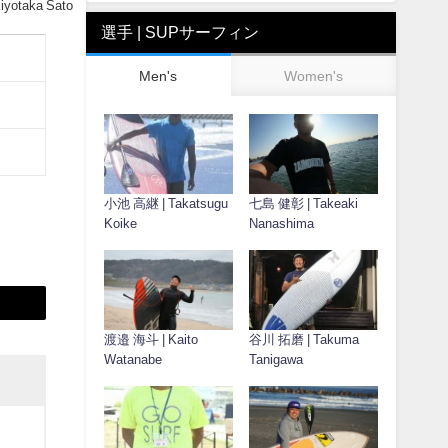
iyotaka Sato
選手 | SUPサーフィン
Men's
Women's
小池 高継 | Takatsugu
七島 健彰 | Takeaki
Koike
Nanashima
渡邉 海斗 | Kaito
谷川 拓磨 | Takuma
Watanabe
Tanigawa