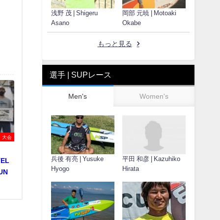
浅野 茂 | Shigeru
岡部 元暁 | Motoaki
Asano
Okabe
もっと見る
選手 | SUPレース
Men's
Women's
大会
兵後 有亮 | Yusuke
平田 和彦 | Kazuhiko
TEL
Hyogo
Hirata
UN