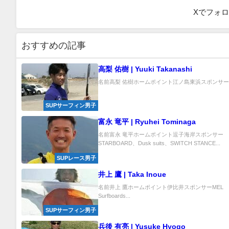
Xでフォ
おすすめの記事
高梨 佑樹 | Yuuki Takanashi
名前高梨 佑樹ホームポイント江ノ島東浜スポンサー 
SUPサーフィン男子
富永 竜平 | Ryuhei Tominaga
名前富永 竜平ホームポイント逗子海岸スポンサー
STARBOARD、Dusk suits、SWITCH STANCE...
SUPレース男子
井上 鷹 | Taka Inoue
名前井上 鷹ホームポイント伊比井スポンサーMEL
Surfboards...
SUPサーフィン男子
兵後 有亮 | Yusuke Hyogo