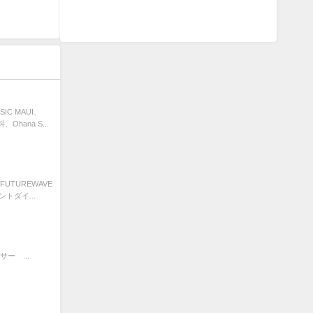
C MAUI、
Ohana S...
TUREWAVE
メントダイ...
ー ...