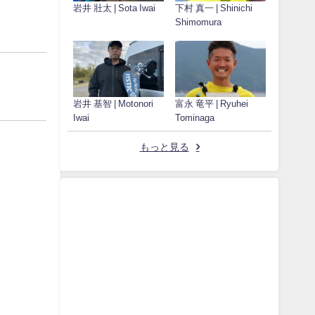
岩井 壯太 | Sota Iwai
下村 真一 | Shinichi
Shimomura
岩井 基智 | Motonori
富永 竜平 | Ryuhei
Iwai
Tominaga
もっと見る