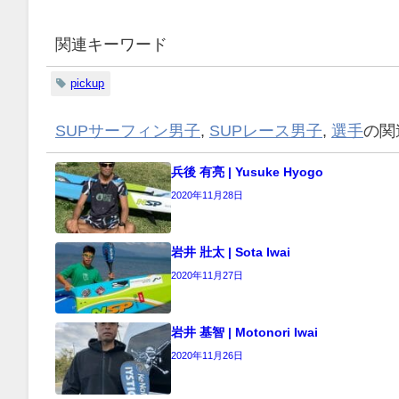
関連キーワード
pickup
SUPサーフィン男子
,
SUPレース男子
,
選手
の関
兵後 有亮 | Yusuke Hyogo
2020年11月28日
岩井 壯太 | Sota Iwai
2020年11月27日
岩井 基智 | Motonori Iwai
2020年11月26日