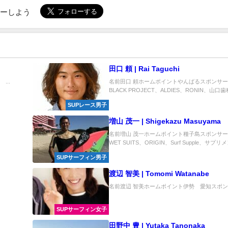
ローしよう
田口 頼 | Rai Taguchi
...
名前田口 頼ホームポイントやんばるスポンサーSI
BLACK PROJECT、ALDIES、RONIN、山口歯科、
SUPレース男子
増山 茂一 | Shigekazu Masuyama
名前増山 茂一ホームポイント種子島スポンサーFU
WET SUITS、ORIGIN、Surf Supple、サプリ
SUPサーフィン男子
渡辺 智美 | Tomomi Watanabe
名前渡辺 智美ホームポイント伊勢 愛知スポンサ
SUPサーフィン女子
田野中 豊 | Yutaka Tanonaka