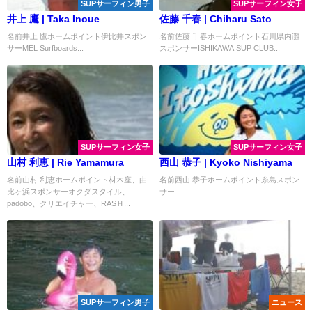
SUPサーフィン男子
SUPサーフィン女子
井上 鷹 | Taka Inoue
佐藤 千春 | Chiharu Sato
名前井上 鷹ホームポイント伊比井スポン
名前佐藤 千春ホームポイント石川県内灘
サーMEL Surfboards...
スポンサーISHIKAWA SUP CLUB...
SUPサーフィン女子
SUPサーフィン女子
山村 利恵 | Rie Yamamura
西山 恭子 | Kyoko Nishiyama
名前山村 利恵ホームポイント材木座、由
名前西山 恭子ホームポイント糸島スポン
比ヶ浜スポンサーオクダスタイル、
サー ...
padobo、クリエイチャー、RASＨ...
SUPサーフィン男子
ニュース