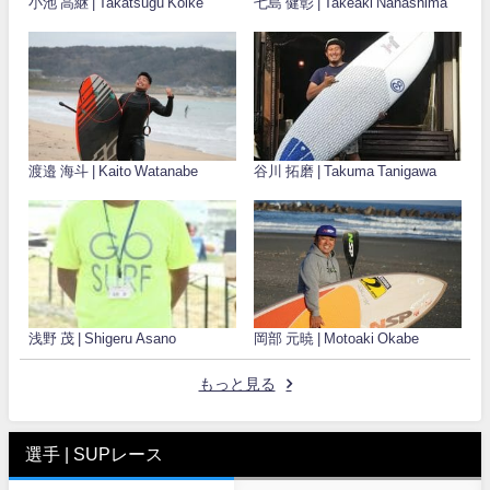
小池 高継 | Takatsugu Koike
七島 健彰 | Takeaki Nanashima
渡邉 海斗 | Kaito Watanabe
谷川 拓磨 | Takuma Tanigawa
浅野 茂 | Shigeru Asano
岡部 元暁 | Motoaki Okabe
もっと見る
選手 | SUPレース