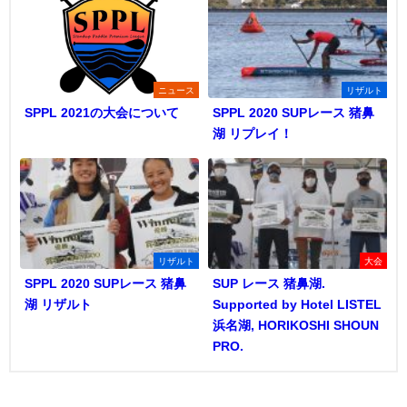
ニュース
リザルト
SPPL 2021の大会について
SPPL 2020 SUPレース 猪鼻
湖 リプレイ！
リザルト
大会
SPPL 2020 SUPレース 猪鼻
SUP レース 猪鼻湖.
湖 リザルト
Supported by Hotel LISTEL
浜名湖, HORIKOSHI SHOUN
PRO.