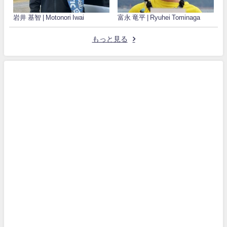
岩井 基智 | Motonori Iwai
富永 竜平 | Ryuhei Tominaga
もっと見る