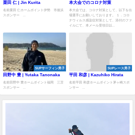
栗田 仁 | Jin Kurita
本大会でのコロナ対策
名前栗田 仁ホームポイント伊勢 市後浜
本大会では、コロナ対策として、以下を出
スポンサー ...
場選手にお願いしております。 １．コロ
ナウィルス感染症対策として、添付のファ
イルにて、本メール受領日以...
SUPサーフィン男子
SUPレース男子
田野中 豊 | Yutaka Tanonaka
平田 和彦 | Kazuhiko Hirata
名前田野中 豊ホームポイント福岡 三苫
名前平田 和彦ホームポイント茅ヶ崎スポ
スポンサー ...
ンサー ...