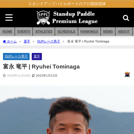
スタンドアップパドルボードのプロ競技団体
HOME
EVENTS
ATHLETES
SCHEDULE
RANKINGS
NEWS
ABOUT
ホーム
選手
SUPレース男子
富永 竜平 | Ryuhei Tominaga
SUPレース男子
選手
富永 竜平 | Ryuhei Tominaga
2020年11月26日
2022年1月12日