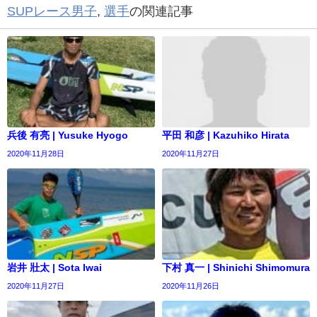
SUPレース男子
,
選手
の関連記事
兵後 有亮 | Yusuke Hyogo
平田 和彦 | Kazuhiko Hirata
2020年11月28日
2020年11月27日
岩井 壯太 | Sota Iwai
下村 真一 | Shinichi Shimomura
2020年11月27日
2020年11月26日