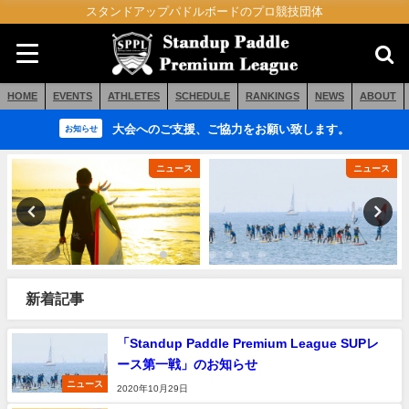
スタンドアップパドルボードのプロ競技団体
HOME
EVENTS
ATHLETES
SCHEDULE
RANKINGS
NEWS
ABOUT
大会へのご支援、ご協力をお願い致します。
お知らせ
ニュース
ニュース
新着記事
「Standup Paddle Premium League SUPレ
ース第一戦」のお知らせ
ニュース
2020年10月29日