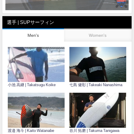
選手 | SUPサーフィン
Men's
Women's
小池 高継 | Takatsugu Koike
七島 健彰 | Takeaki Nanashima
渡邉 海斗 | Kaito Watanabe
谷川 拓磨 | Takuma Tanigawa