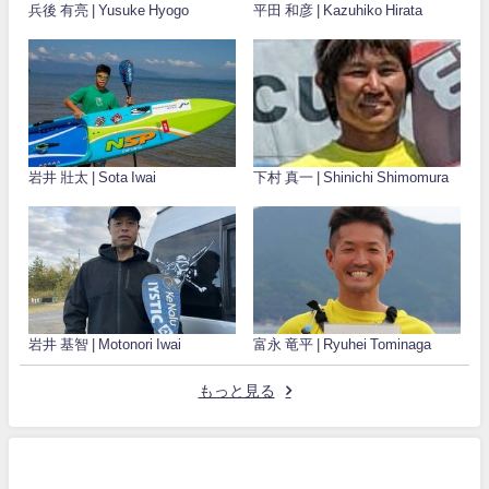
兵後 有亮 | Yusuke Hyogo
平田 和彦 | Kazuhiko Hirata
岩井 壯太 | Sota Iwai
下村 真一 | Shinichi Shimomura
岩井 基智 | Motonori Iwai
富永 竜平 | Ryuhei Tominaga
もっと見る