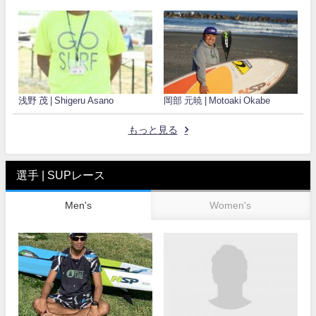
浅野 茂 | Shigeru Asano
岡部 元暁 | Motoaki Okabe
もっと見る
選手 | SUPレース
Men's
Women's